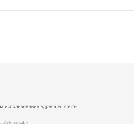
на использование адреса эл.почты
.lab@forestlab.kr
DESIGNED BY
FIX