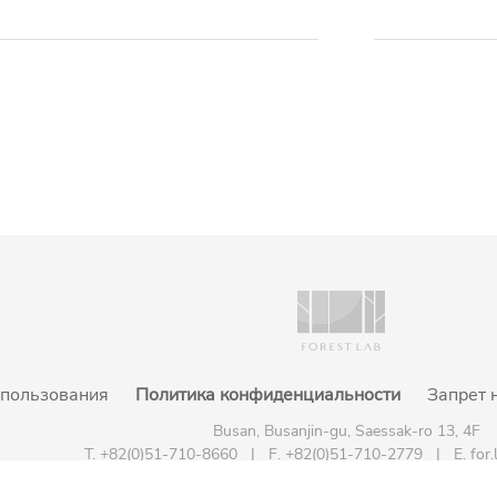
спользования
Политика конфиденциальности
Запрет 
Busan, Busanjin-gu, Saessak-ro 13, 4F
T. +82(0)51-710-8660 | F. +82(0)51-710-2779
|
E. for
Copyright © 2022 FOREST LAB. ALL RIGHT RESERVED. 